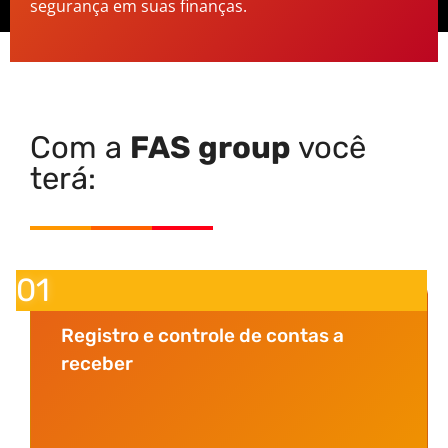
segurança em suas finanças.
Com a
FAS group
você
terá:
01
Registro e controle de contas a
receber