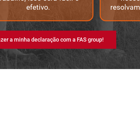
efetivo.
resolvam
azer a minha declaração com a FAS group!