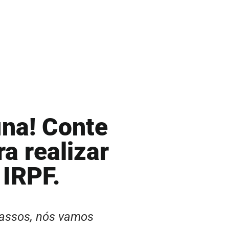
ina! Conte
a realizar
 IRPF.
cassos, nós vamos