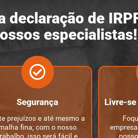
a declaração de IRP
ossos especialistas!
Segurança
Livre-se
te prejuízos e até mesmo a
Foqu
malha fina; com o nosso
empresar
trabalho, isso será fácil e
nosso