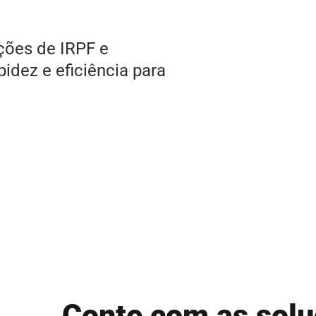
ções de IRPF e
dez e eficiência para
Conte com as solu