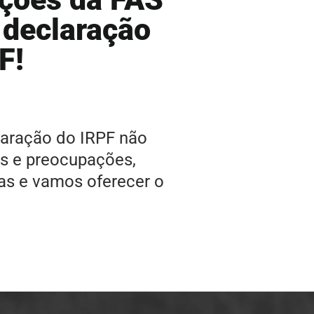
 declaração
F!
laração do IRPF não
es e preocupações,
as e vamos oferecer o