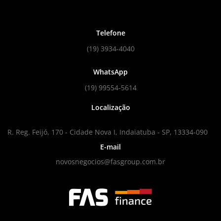
Telefone
(19) 3934-4040
WhatsApp
(19) 99554-5614
Localização
R. Reg. Feijó, 170 - Cidade Nova I, Indaiatuba - SP, 13334-090
E-mail
novosnegocios@fasgroup.com.br