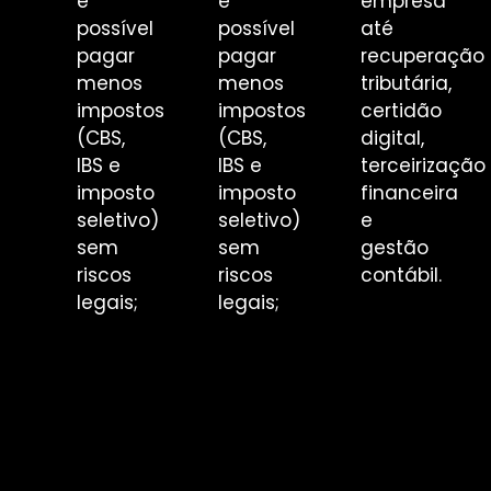
é
é
empresa
possível
possível
até
pagar
pagar
recuperação
menos
menos
tributária,
impostos
impostos
certidão
(CBS,
(CBS,
digital,
IBS e
IBS e
terceirização
imposto
imposto
financeira
seletivo)
seletivo)
e
sem
sem
gestão
riscos
riscos
contábil.
legais;
legais;