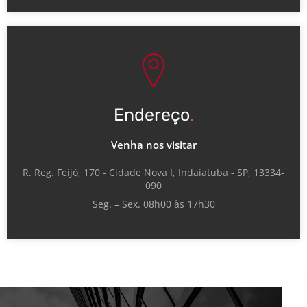
Endereço
.
Venha nos visitar
R. Reg. Feijó, 170 - Cidade Nova I, Indaiatuba - SP, 13334-
090
Seg. – Sex. 08h00 às 17h30