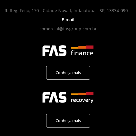
R. Reg. Feijó, 170 - Cidade Nova I, Indaiatuba - SP, 13334-090
E-mail
comercial@fasgroup.com.br
Conheça mais
Conheça mais