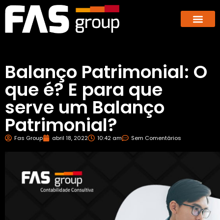
Hub dos E-co
GBX – Giants Business E
Balanço Patrimonial: O
que é? E para que
serve um Balanço
Patrimonial?
Fas Group
abril 18, 2022
10:42 am
Sem Comentários