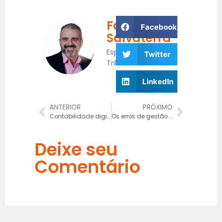
Fabrício
Facebook
Salvaterra
Especialista
Twitter
Tributário
LinkedIn
ANTERIOR
PRÓXIMO
Contabilidade digital: o que é e quais suas vantagens?
Os erros de gestão financeira que devem ser evitados
Deixe seu
Comentário