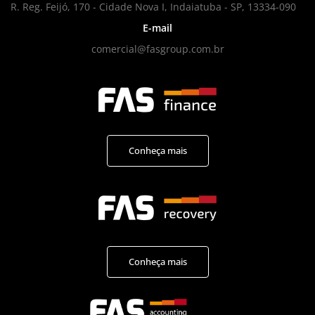
R. Reg. Feijó, 170 - Cidade Nova I, Indaiatuba - SP, 13334-090
E-mail
comercial@fasgroup.com.br
Conheça mais
Conheça mais