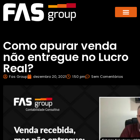
Hub dos E-co
GBX – Giants Business E
Como apurar venda
não entregue no Lucro
Real?
Fas Group
dezembro 20, 2021
1:50 pm
Sem Comentários