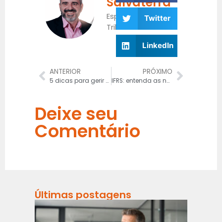
Salvaterra
Especialista
Twitter
Tributário
LinkedIn
ANTERIOR
PRÓXIMO
5 dicas para gerir o fluxo de caixa do seu comércio
IFRS: entenda as normas internacionais para a sua multinacional
Deixe seu
Comentário
Últimas postagens
Risco
Fiscai