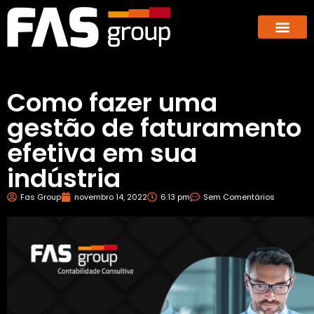
Hub dos E-co
GBX – Giants Business E
Como fazer uma
gestão de faturamento
efetiva em sua
indústria
Fas Group
novembro 14, 2022
6:13 pm
Sem Comentários