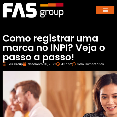
Hub dos E-co
GBX – Giants Business E
Como registrar uma
marca no INPI? Veja o
passo a passo!
Fas Group
dezembro 26, 2022
4:37 pm
Sem Comentários