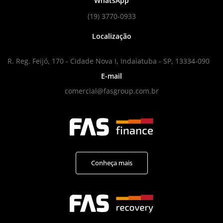
WhatsApp
(19) 3770-0933
Localização
R. Reg. Feijó, 170 - Cidade Nova I, Indaiatuba - SP, 13334-090
E-mail
comercial@fasgroup.com.br
Conheça mais