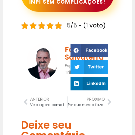
INPI SEM COMPLICAÇÕES!
5/5 - (1 voto)
Fabrício
Facebook
Salvaterra
Especialista
Twitter
Tributário
LinkedIn
ANTERIOR
PRÓXIMO
Veja agora como fazer a consulta de marca no INPI
Por que nunca fazer Sonegação Fiscal: Penas e Prejuízos para a Empresa
Deixe seu