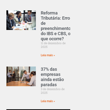
Reforma
Tributária: Erro
de
preenchimento
do IBS e CBS, o
que ocorre?
11 de dezembro de
2025
Leia mais »
37% das
empresas
ainda estão
paradas
3 de dezembro de
2025
Leia mais »