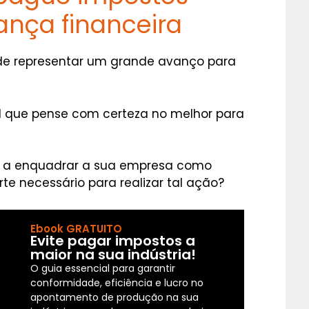
ança financeira
de representar um grande avanço para
el que pense com certeza no melhor para
sar a enquadrar a sua empresa como
orte necessário para realizar tal ação?
Ebook GRATUITO
Evite pagar impostos a
maior na sua indústria!
O guia essencial para garantir
conformidade, eficiência e lucro no
apontamento de produção na sua