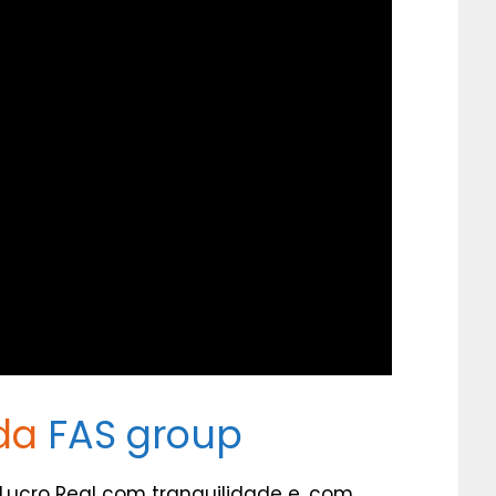
 da
FAS group
Lucro Real com tranquilidade e, com