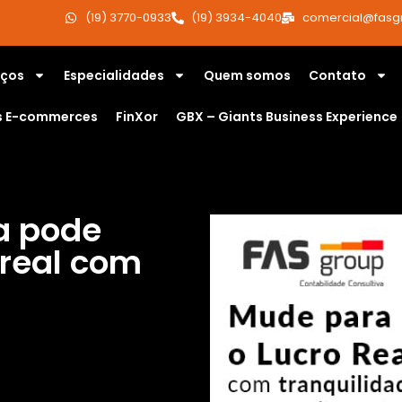
(19) 3770-0933
(19) 3934-4040
comercial@fasg
iços
Especialidades
Quem somos
Contato
s E-commerces
FinXor
GBX – Giants Business Experience
 pode
 real com