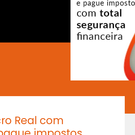
cro Real com
 pague impostos