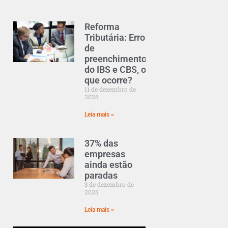
Reforma
Tributária: Erro
de
preenchimento
do IBS e CBS, o
que ocorre?
11 de dezembro de
2025
Leia mais »
37% das
empresas
ainda estão
paradas
3 de dezembro de
2025
Leia mais »