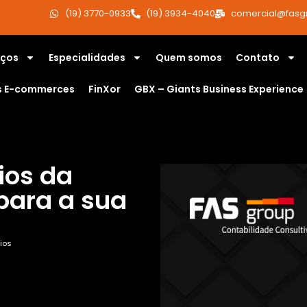
(19) 3770-0933
(19) 3934-4040
comercial@fasg
iços
Especialidades
Quem somos
Contato
s E-commerces
FinXor
GBX – Giants Business Experience
ios da
 para a sua
ios