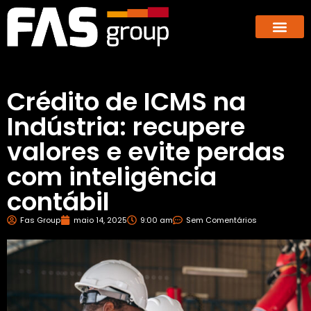
Hub dos E-co
GBX – Giants Business E
Crédito de ICMS na
Indústria: recupere
valores e evite perdas
com inteligência
contábil
Fas Group
maio 14, 2025
9:00 am
Sem Comentários