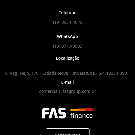
Telefone
(19) 3934-4040
WhatsApp
(19) 3770-0933
Localização
R. Reg. Feijó, 170 - Cidade Nova I, Indaiatuba - SP, 13334-090
E-mail
comercial@fasgroup.com.br
Conheça mais