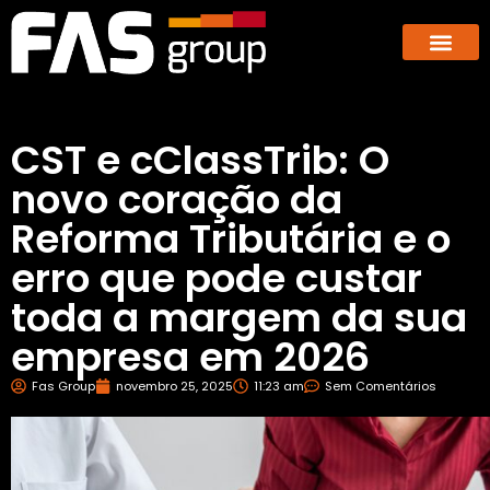
Hub dos E-co
GBX – Giants Business E
CST e cClassTrib: O
novo coração da
Reforma Tributária e o
erro que pode custar
toda a margem da sua
empresa em 2026
Fas Group
novembro 25, 2025
11:23 am
Sem Comentários