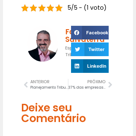
5/5 - (1 voto)
Fabrício
Facebook
Salvaterra
Especialista
Twitter
Tributário
LinkedIn
ANTERIOR
PRÓXIMO
Planejamento Tributário Estratégico para 2026 em tempos de Reforma Tributária
37% das empresas ainda estão paradas
Deixe seu
Comentário