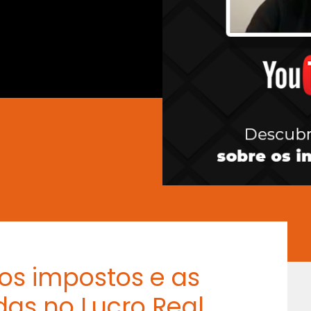
 os impostos e as
das no Lucro Real