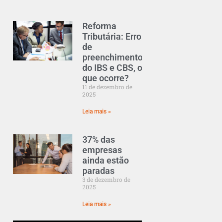
Reforma
Tributária: Erro
de
preenchimento
do IBS e CBS, o
que ocorre?
11 de dezembro de
2025
Leia mais »
37% das
empresas
ainda estão
paradas
3 de dezembro de
2025
Leia mais »