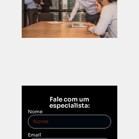
parad
3 de
dezembr
2025
Leia mais
Fale com um
especialista:
Nome
Email