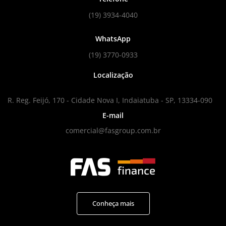
(19) 3934-4040
WhatsApp
(19) 3770-0933
Localização
R. Reg. Feijó, 170 - Cidade Nova I, Indaiatuba - SP, 13334-090
E-mail
comercial@fasgroup.com.br
Conheça mais