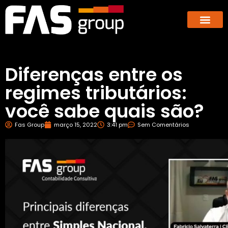
Hub dos E-co
GBX – Giants Business E
Diferenças entre os
regimes tributários:
você sabe quais são?
Fas Group
março 15, 2022
3:41 pm
Sem Comentários