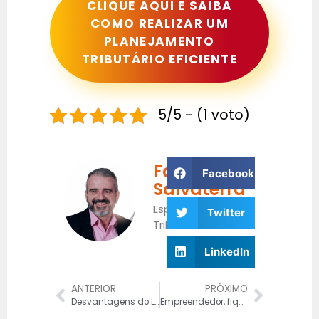
CLIQUE AQUI E SAIBA
COMO REALIZAR UM
PLANEJAMENTO
TRIBUTÁRIO EFICIENTE
5/5 - (1 voto)
Fabrício
Facebook
Salvaterra
Especialista
Twitter
Tributário
LinkedIn
ANTERIOR
PRÓXIMO
Desvantagens do Lucro Real – descubra como lidar
Empreendedor, fique atento à declaração da ECF