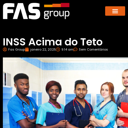
Hub dos E-co
GBX – Giants Business E
INSS Acima do Teto
Fas Group
janeiro 22, 2025
9:14 am
Sem Comentários