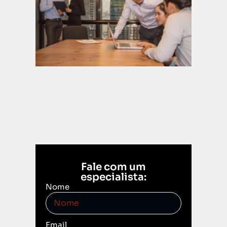
parad
3 de
dezembr
2025
Leia mais
Fale com um
especialista:
Nome
Email