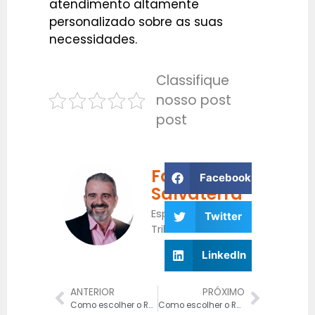
atendimento altamente
personalizado sobre as suas
necessidades.
Classifique
nosso post
post
Fabrício
Facebook
Salvaterra
Especialista
Twitter
Tributário
LinkedIn
ANTERIOR
PRÓXIMO
Como escolher o Regime Tributário ideal para o seu E-commerce em 2025
Como escolher o Regime Tributário ideal para o seu E-commerce em 2025