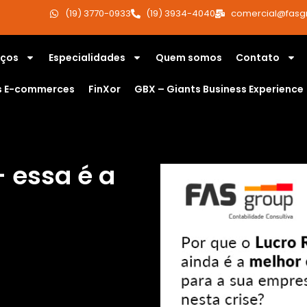
(19) 3770-0933
(19) 3934-4040
comercial@fasg
iços
Especialidades
Quem somos
Contato
s E-commerces
FinXor
GBX – Giants Business Experience
– essa é a