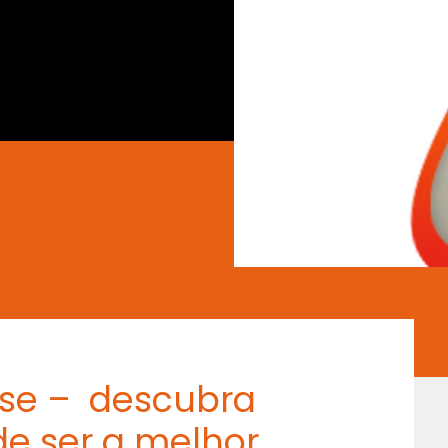
rise – descubra
e ser a melhor