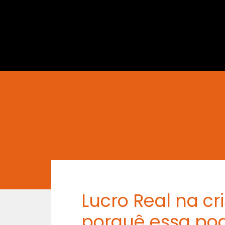
Lucro Real na c
porquê essa pod