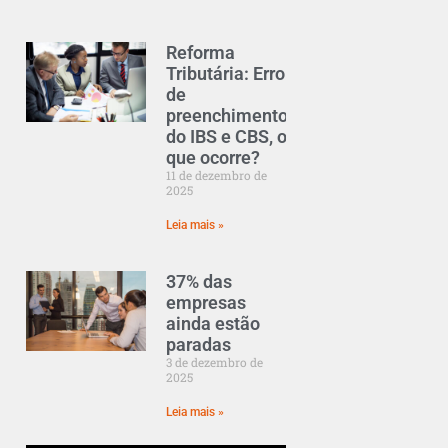
Reforma
Tributária: Erro
de
preenchimento
do IBS e CBS, o
que ocorre?
11 de dezembro de
2025
Leia mais »
37% das
empresas
ainda estão
paradas
3 de dezembro de
2025
Leia mais »