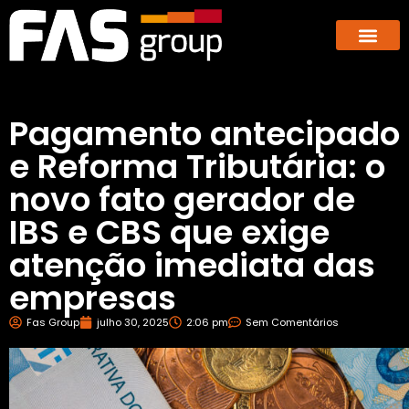
Hub dos E-co
GBX – Giants Business E
Pagamento antecipado
e Reforma Tributária: o
novo fato gerador de
IBS e CBS que exige
atenção imediata das
empresas
Fas Group
julho 30, 2025
2:06 pm
Sem Comentários