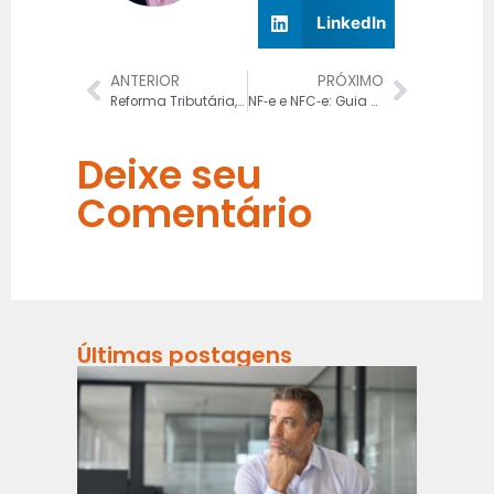
LinkedIn
ANTERIOR
PRÓXIMO
Reforma Tributária, Imposto e o Novo Impacto da CPRB: o que a decisão do STF muda na indústria brasileira
NF‑e e NFC‑e: Guia completo para adaptar sua empresa à nova sistemática tributária
Deixe seu
Comentário
Últimas postagens
Risco
Fiscai
na
Refor
Tribut
em 20