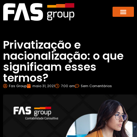
Hub dos E-co
GBX – Giants Business E
Privatização e
nacionalização: o que
significam esses
termos?
Fas Group
maio 31, 2021
7:00 am
Sem Comentários