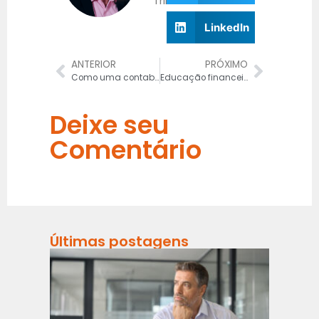
Tributário
LinkedIn
ANTERIOR
PRÓXIMO
Como uma contabilidade para Lucro Real pode salvar a sua empresa
Educação financeira – por que implementar?
Deixe seu
Comentário
Últimas postagens
Risco
Fiscai
na
Refor
Tribut