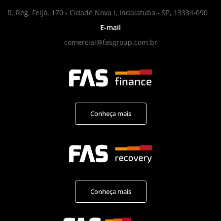
R. Reg. Feijó, 170 - Cidade Nova I, Indaiatuba - SP, 13334-090
E-mail
comercial@fasgroup.com.br
Conheça mais
Conheça mais