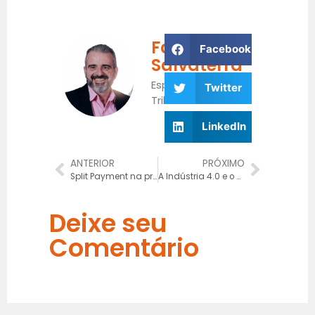
Fabrício
Facebook
Salvaterra
Especialista
Twitter
Tributário
LinkedIn
ANTERIOR
PRÓXIMO
Split Payment na prática: como o novo modelo muda seu fluxo de caixa com a Reforma Tributária
A Indústria 4.0 e o papel estratégico da Contabilidade: Como a transformação digital impacta a Gestão Financeira
Deixe seu
Comentário