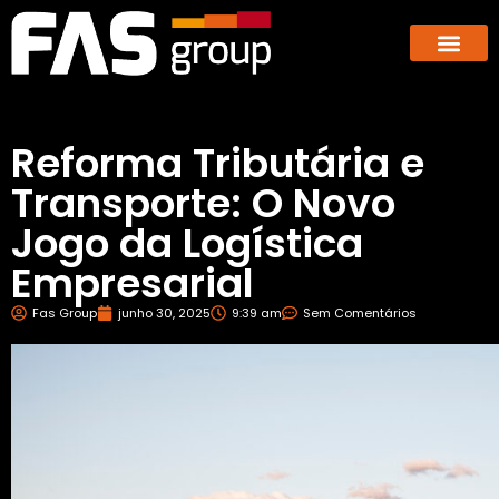
Hub dos E-co
GBX – Giants Business E
Reforma Tributária e
Transporte: O Novo
Jogo da Logística
Empresarial
Fas Group
junho 30, 2025
9:39 am
Sem Comentários