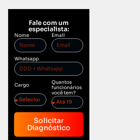
Fale com um
especialista:
Nome
Email
Whatsapp
Quantos
Cargo
funcionários
você tem?
Solicitar
Diagnóstico