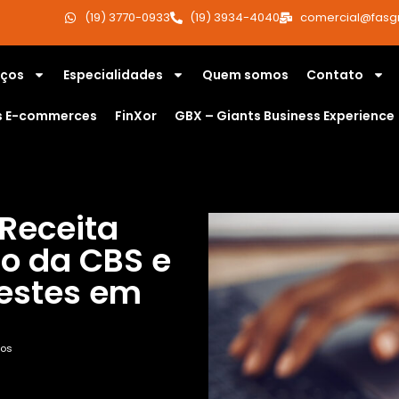
(19) 3770-0933
(19) 3934-4040
comercial@fasg
iços
Especialidades
Quem somos
Contato
s E-commerces
FinXor
GBX – Giants Business Experience
 Receita
to da CBS e
testes em
os