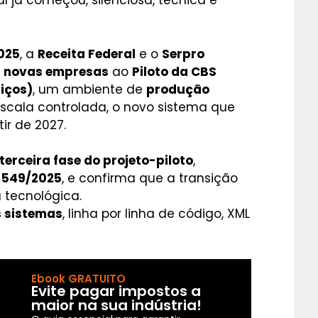
 já começou, silenciosa, técnica e
2025
, a
Receita Federal
e o
Serpro
9 novas empresas
ao
Piloto da CBS
iços)
, um ambiente de
produção
escala controlada, o novo sistema que
ir de 2027.
terceira fase do projeto-piloto
,
º 549/2025
, e confirma que a transição
á tecnológica.
s sistemas
, linha por linha de código, XML
Ebook GRATUITO
Evite pagar impostos a
maior na sua indústria!