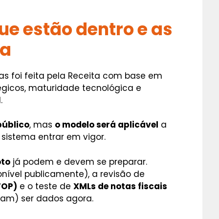
e estão dentro e as
ra
s foi feita pela Receita com base em
atégicos, maturidade tecnológica e
.
público
, mas
o modelo será aplicável
a
 sistema entrar em vigor.
oto
já podem e devem se preparar.
nível publicamente), a revisão de
FOP)
e o teste de
XMLs de notas fiscais
sam) ser dados agora.