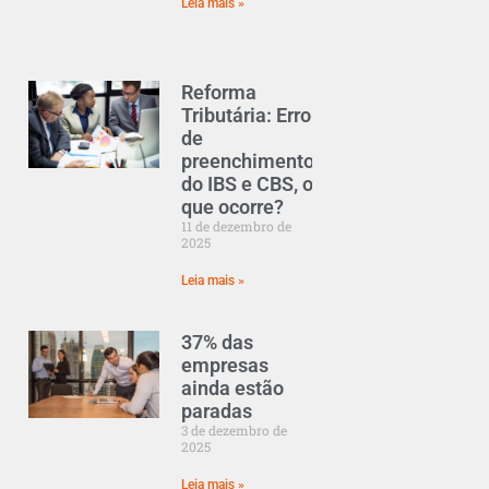
Leia mais »
Reforma
Tributária: Erro
de
preenchimento
do IBS e CBS, o
que ocorre?
11 de dezembro de
2025
Leia mais »
37% das
empresas
ainda estão
paradas
3 de dezembro de
2025
Leia mais »