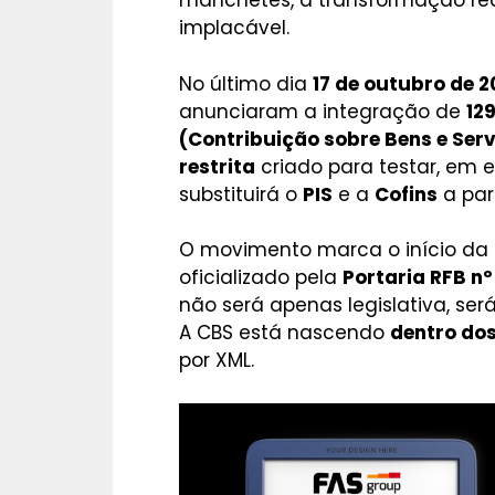
manchetes, a transformação real
implacável.
No último dia
17 de outubro de 
anunciaram a integração de
12
(Contribuição sobre Bens e Serv
restrita
criado para testar, em 
substituirá o
PIS
e a
Cofins
a part
O movimento marca o início da
oficializado pela
Portaria RFB n
não será apenas legislativa, ser
A CBS está nascendo
dentro do
por XML.