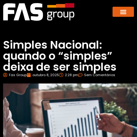
Hub dos E-co
GBX – Giants Business E
Simples Nacional:
quando o “simples”
deixa de ser simples
Fas Group
outubro 8, 2025
2:28 pm
Sem Comentários