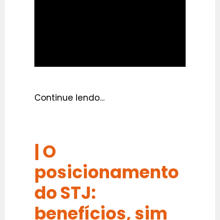
Continue lendo…
|
O
posicionamento
do STJ:
benefícios, sim