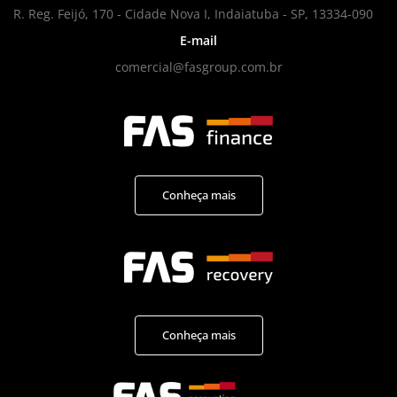
R. Reg. Feijó, 170 - Cidade Nova I, Indaiatuba - SP, 13334-090
E-mail
comercial@fasgroup.com.br
Conheça mais
Conheça mais