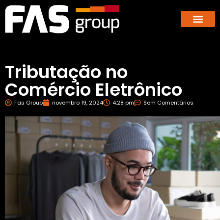
Hub dos E-co
GBX – Giants Business E
Tributação no
Comércio Eletrônico
Fas Group
novembro 19, 2024
4:28 pm
Sem Comentários