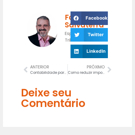
Fabrício
Facebook
Salvaterra
Especialista
Twitter
Tributário
LinkedIn
ANTERIOR
PRÓXIMO
Contabilidade para Indústrias
Como reduzir impostos legalmente com Planejamento Tributário
Deixe seu
Comentário