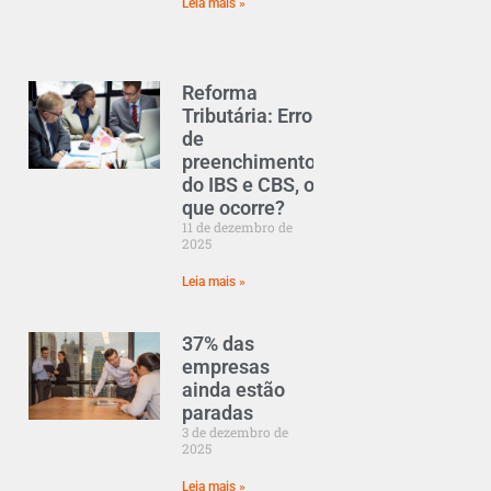
Leia mais »
Reforma
Tributária: Erro
de
preenchimento
do IBS e CBS, o
que ocorre?
11 de dezembro de
2025
Leia mais »
37% das
empresas
ainda estão
paradas
3 de dezembro de
2025
Leia mais »