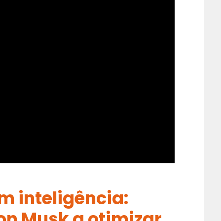
m inteligência:
on Musk a otimizar