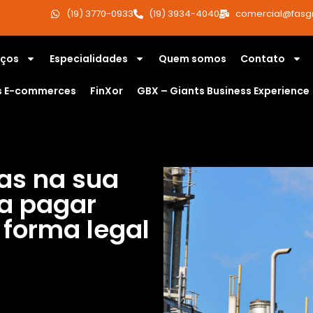
(19) 3770-0933
(19) 3934-4040
comercial@fasg
iços
Especialidades
Quem somos
Contato
s E-commerces
FinXor
GBX – Giants Business Experience
as na sua
 a pagar
forma legal