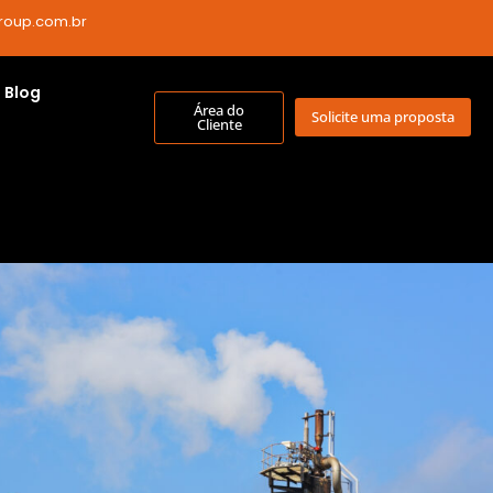
roup.com.br
Blog
Área do
Solicite uma proposta
Cliente