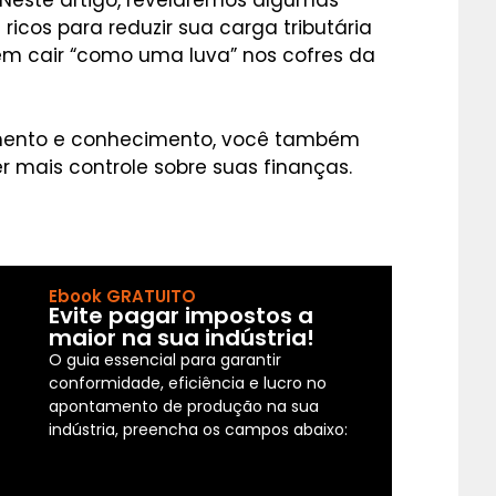
 Neste artigo, revelaremos algumas
 ricos para reduzir sua carga tributária
em cair “como uma luva” nos cofres da
mento e conhecimento, você também
r mais controle sobre suas finanças.
Ebook GRATUITO
Evite pagar impostos a
maior na sua indústria!
O guia essencial para garantir
conformidade, eficiência e lucro no
apontamento de produção na sua
indústria, preencha os campos abaixo: