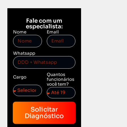
Fale com um
especialista:
Nome
Email
Whatsapp
Quantos
Cargo
funcionários
você tem?
Solicitar
Diagnóstico