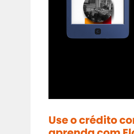
Use o crédito co
aprenda com El