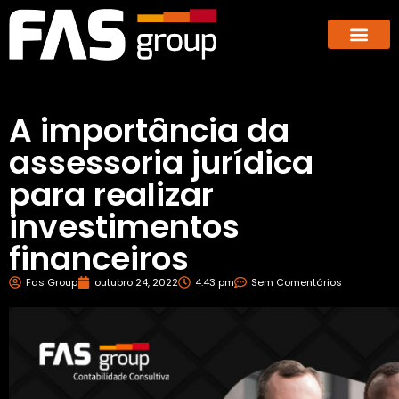
Hub dos E-co
GBX – Giants Business E
A importância da
assessoria jurídica
para realizar
investimentos
financeiros
Fas Group
outubro 24, 2022
4:43 pm
Sem Comentários