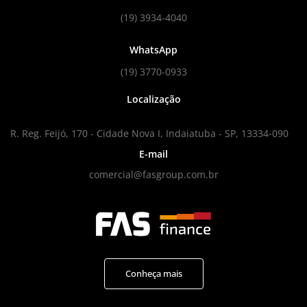
(19) 3934-4040
WhatsApp
(19) 3770-0933
Localização
R. Reg. Feijó, 170 - Cidade Nova I, Indaiatuba - SP, 13334-090
E-mail
comercial@fasgroup.com.br
Conheça mais