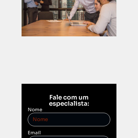
parad
3 de
dezembr
2025
Leia mais
Fale com um
especialista:
Nome
Email