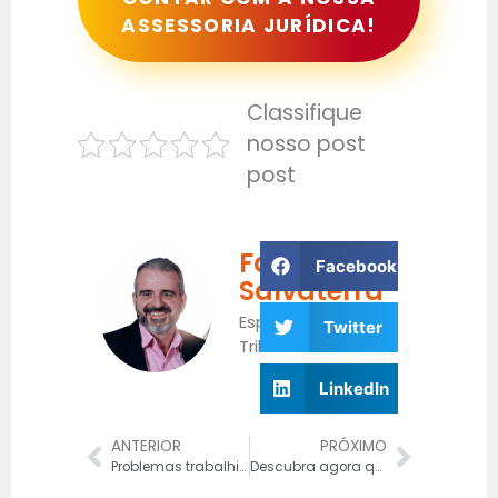
ASSESSORIA JURÍDICA!
Classifique
nosso post
post
Fabrício
Facebook
Salvaterra
Especialista
Twitter
Tributário
LinkedIn
ANTERIOR
PRÓXIMO
Problemas trabalhistas: 8 dicas para evitar demanda na justiça do trabalho
Descubra agora quem precisa de uma consultoria penal