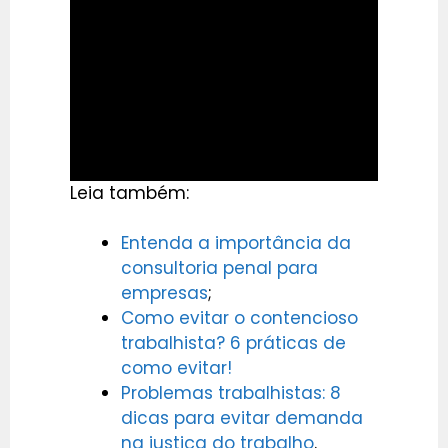
Leia também:
Entenda a importância da
consultoria penal para
empresas
;
Como evitar o contencioso
trabalhista? 6 práticas de
como evitar!
Problemas trabalhistas: 8
dicas para evitar demanda
na justiça do trabalho
.