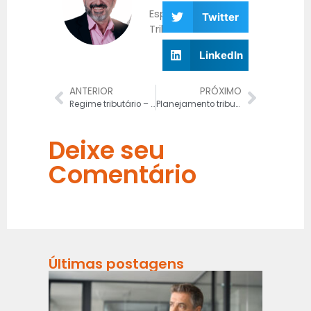
Especialista
Twitter
Tributário
LinkedIn
ANTERIOR
PRÓXIMO
Regime tributário – como fugir de escolhas incorretas
Planejamento tributário: como garantir a melhor tributação?
Deixe seu
Comentário
Últimas postagens
Risco
Fiscai
na