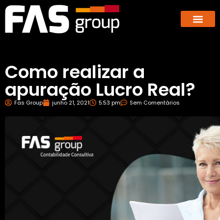
Hub dos E-co
GBX – Giants Business E
Como realizar a
apuração Lucro Real?
Fas Group
junho 21, 2021
5:53 pm
Sem Comentários