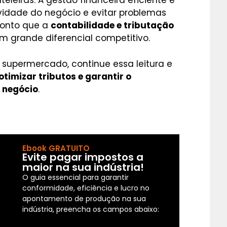
eleiras. A gestão financeira eficiente é
ividade do negócio e evitar problemas
ponto que a
contabilidade e tributação
m grande diferencial competitivo.
supermercado, continue essa leitura e
otimizar tributos e garantir o
 negócio
.
Ebook GRATUITO
Evite pagar impostos a
maior na sua indústria!
O guia essencial para garantir
conformidade, eficiência e lucro no
apontamento de produção na sua
indústria, preencha os campos abaixo: