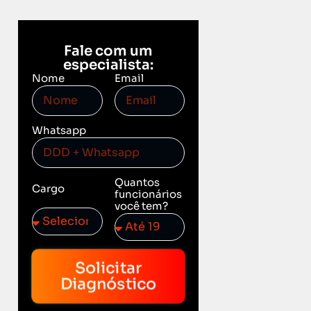
Fale com um
especialista:
Nome
Email
Whatsapp
Quantos
Cargo
funcionários
você tem?
Solicitar
Diagnóstico