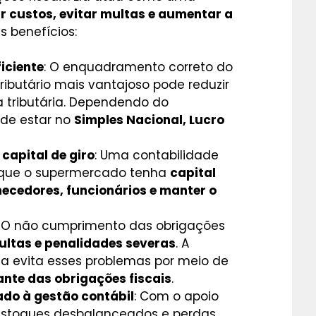
ir custos, evitar multas e aumentar a
s benefícios:
iciente
: O enquadramento correto do
ibutário mais vantajoso pode reduzir
a tributária. Dependendo do
ode estar no
Simples Nacional, Lucro
 capital de giro
: Uma contabilidade
 que o supermercado tenha
capital
necedores, funcionários e manter o
: O não cumprimento das obrigações
ultas e penalidades severas
. A
da evita esses problemas por meio de
nte das obrigações fiscais
.
ado à gestão contábil
: Com o apoio
r estoques desbalanceados e perdas