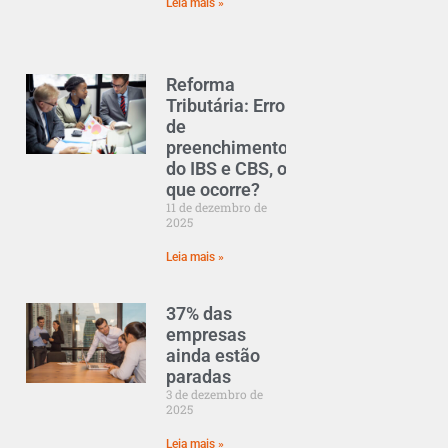
Leia mais »
Reforma
Tributária: Erro
de
preenchimento
do IBS e CBS, o
que ocorre?
11 de dezembro de
2025
Leia mais »
37% das
empresas
ainda estão
paradas
3 de dezembro de
2025
Leia mais »