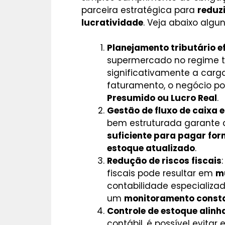
parceira estratégica para
reduz
lucratividade
. Veja abaixo algun
Planejamento tributário ef
supermercado no regime tr
significativamente a carg
faturamento, o negócio p
Presumido ou Lucro Real
.
Gestão de fluxo de caixa e
bem estruturada garante
suficiente para pagar for
estoque atualizado
.
Redução de riscos fiscais
fiscais pode resultar em
m
contabilidade especializa
um
monitoramento consta
Controle de estoque alinh
contábil, é possível evita