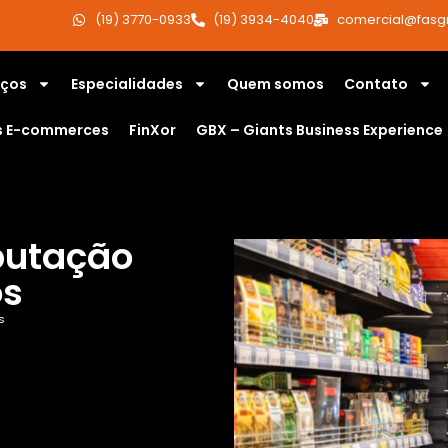
(19) 3770-0933
(19) 3934-4040
comercial@fasg
iços
Especialidades
Quem somos
Contato
s E-commerces
FinXor
GBX – Giants Business Experience
butação
os
s