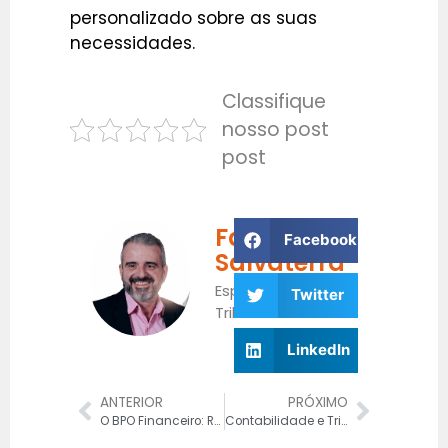
personalizado sobre as suas
necessidades.
Classifique
nosso post
post
Fabrício
Facebook
Salvaterra
Especialista
Twitter
Tributário
LinkedIn
ANTERIOR
PRÓXIMO
O BPO Financeiro: Reforma Tributária de 2025
Contabilidade e Tributação para Supermercados