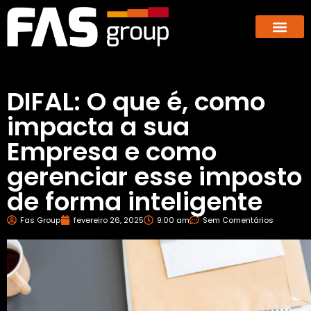
Hub dos E-co
GBX – Giants Business E
DIFAL: O que é, como
impacta a sua
Empresa e como
gerenciar esse imposto
de forma inteligente
Fas Group
fevereiro 26, 2025
9:00 am
Sem Comentários