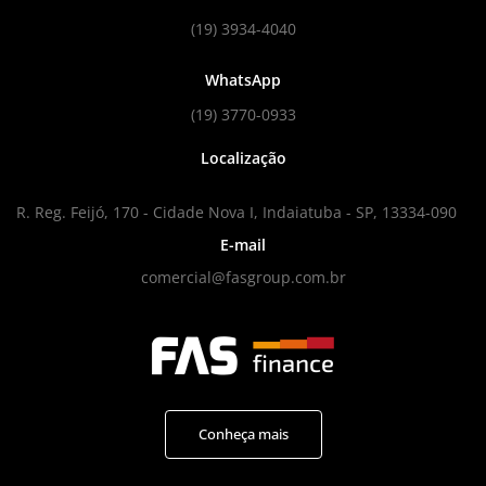
(19) 3934-4040
WhatsApp
(19) 3770-0933
Localização
R. Reg. Feijó, 170 - Cidade Nova I, Indaiatuba - SP, 13334-090
E-mail
comercial@fasgroup.com.br
Conheça mais