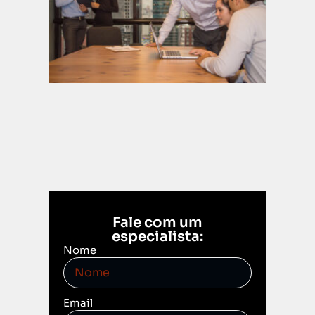
parad
3 de
dezembr
2025
Leia mais
Fale com um
especialista:
Nome
Email