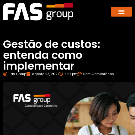
Hub dos E-co
GBX – Giants Business E
Gestão de custos:
entenda como
implementar
Fas Group
agosto 23, 2021
5:27 pm
Sem Comentários