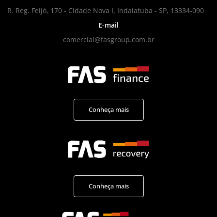
R. Reg. Feijó, 170 - Cidade Nova I, Indaiatuba - SP, 13334-090
E-mail
comercial@fasgroup.com.br
Conheça mais
Conheça mais