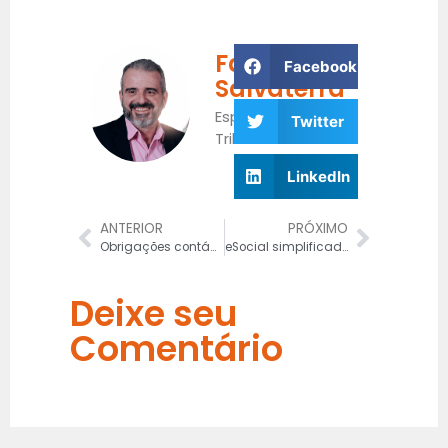
Fabrício
Facebook
Salvaterra
Especialista
Twitter
Tributário
LinkedIn
ANTERIOR
PRÓXIMO
Obrigações contábeis: saiba quais as do seu negócio
eSocial simplificado: o que mudou no programa
Deixe seu
Comentário