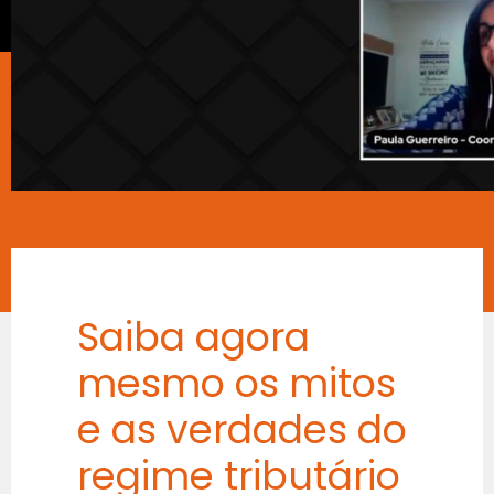
Saiba agora
mesmo os mitos
e as verdades do
regime tributário