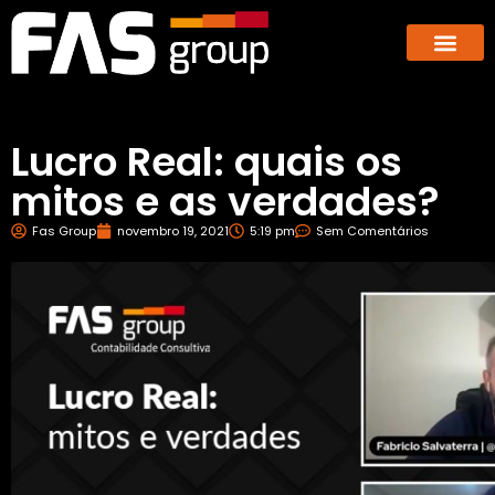
Hub dos E-co
GBX – Giants Business E
Lucro Real: quais os
mitos e as verdades?
Fas Group
novembro 19, 2021
5:19 pm
Sem Comentários