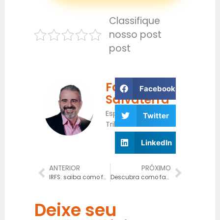
Classifique
nosso post
post
Fabrício
Facebook
Salvaterra
Especialista
Twitter
Tributário
LinkedIn
ANTERIOR
PRÓXIMO
IRFS: saiba como funcionam as normas internacionais de contabilidade
Descubra como fazer abertura de empresa na JUCESP
Deixe seu