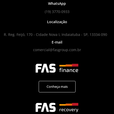
WhatsApp
(19) 3770-0933
Localização
R. Reg. Feijó, 170 - Cidade Nova I, Indaiatuba - SP, 13334-090
E-mail
comercial@fasgroup.com.br
Conheça mais