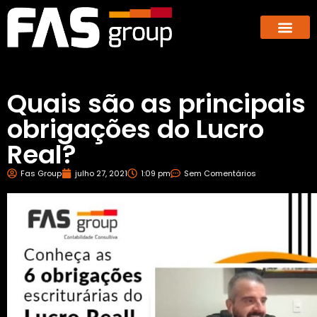
Hub dos E-co
GBX – Giants Business E
Quais são as principais
obrigações do Lucro
Real?
Fas Group
julho 27, 2021
1:09 pm
Sem Comentários