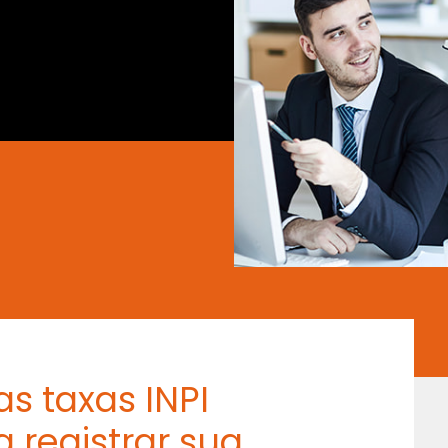
s taxas INPI
 registrar sua