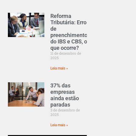
Reforma
Tributária: Erro
de
preenchimento
do IBS e CBS, o
que ocorre?
11 de dezembro de
2025
Leia mais »
37% das
empresas
ainda estão
paradas
3 de dezembro de
2025
Leia mais »