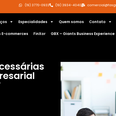
(19) 3770-0933
(19) 3934-4040
comercial@fasg
iços
Especialidades
Quem somos
Contato
s E-commerces
FinXor
GBX – Giants Business Experience
ecessárias
resarial
s