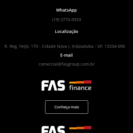
WhatsApp
(19) 3770-0933
Localização
R. Reg. Feijó, 170 - Cidade Nova I, Indaiatuba - SP, 13334-090
E-mail
comercial@fasgroup.com.br
Conheça mais