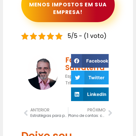
MENOS IMPOSTOS EM SUA
EMPRESA!
5/5 - (1 voto)
Fabrício
Facebook
Salvaterra
Especialista
Twitter
Tributário
LinkedIn
ANTERIOR
PRÓXIMO
Estratégias para pagar menos impostos no Lucro Real
Plano de contas: como estruturar?
Deixe seu