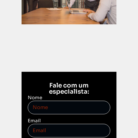
dezembr
2025
Leia mais
Fale com um
especialista:
Nome
Email