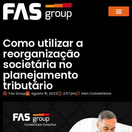
Hub dos E-co
GBX – Giants Business E
Como utilizar a
reorganização
societária no
planejamento
tributário
Fas Group
agosto 15, 2022
2:37 pm
Sem Comentários