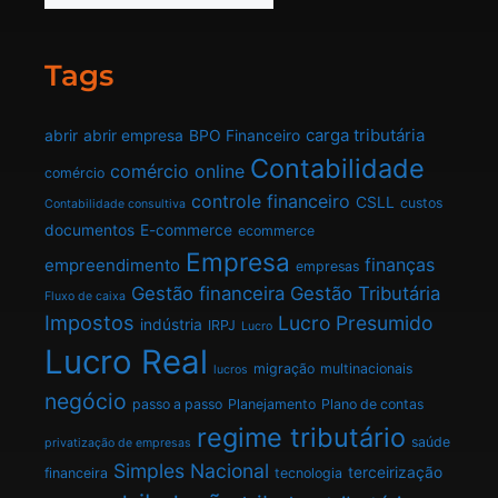
Tags
carga tributária
abrir
abrir empresa
BPO Financeiro
Contabilidade
comércio online
comércio
controle financeiro
CSLL
custos
Contabilidade consultiva
documentos
E-commerce
ecommerce
Empresa
finanças
empreendimento
empresas
Gestão financeira
Gestão Tributária
Fluxo de caixa
Impostos
Lucro Presumido
indústria
IRPJ
Lucro
Lucro Real
migração
multinacionais
lucros
negócio
passo a passo
Planejamento
Plano de contas
regime tributário
saúde
privatização de empresas
Simples Nacional
terceirização
financeira
tecnologia