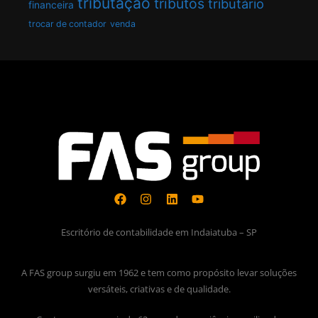
tributação
tributos
tributário
financeira
trocar de contador
venda
Escritório de contabilidade em Indaiatuba – SP
A FAS group surgiu em 1962 e tem como propósito levar soluções
versáteis, criativas e de qualidade.