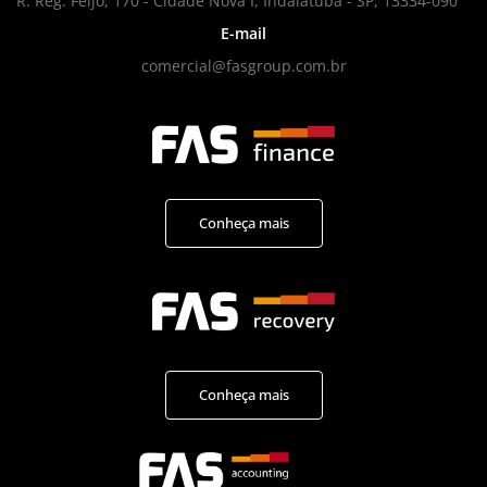
R. Reg. Feijó, 170 - Cidade Nova I, Indaiatuba - SP, 13334-090
E-mail
comercial@fasgroup.com.br
Conheça mais
Conheça mais