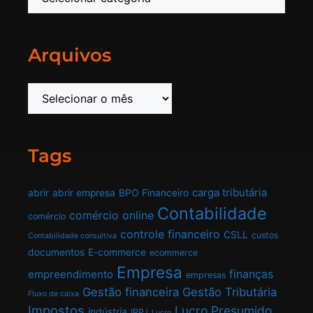
Arquivos
Tags
carga tributária
abrir
abrir empresa
BPO Financeiro
Contabilidade
comércio online
comércio
controle financeiro
CSLL
custos
Contabilidade consultiva
documentos
E-commerce
ecommerce
Empresa
finanças
empreendimento
empresas
Gestão financeira
Gestão Tributária
Fluxo de caixa
Impostos
Lucro Presumido
indústria
IRPJ
Lucro