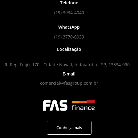
Telefone
(19) 3934-4040
WhatsApp
(19) 3770-0933
Localização
R. Reg. Feijó, 170 - Cidade Nova I, Indaiatuba - SP, 13334-090
E-mail
comercial@fasgroup.com.br
Conheça mais