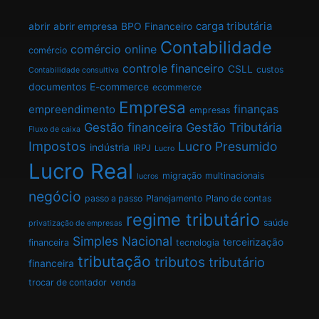
carga tributária
abrir
abrir empresa
BPO Financeiro
Contabilidade
comércio online
comércio
controle financeiro
CSLL
custos
Contabilidade consultiva
documentos
E-commerce
ecommerce
Empresa
finanças
empreendimento
empresas
Gestão financeira
Gestão Tributária
Fluxo de caixa
Impostos
Lucro Presumido
indústria
IRPJ
Lucro
Lucro Real
migração
multinacionais
lucros
negócio
passo a passo
Planejamento
Plano de contas
regime tributário
saúde
privatização de empresas
Simples Nacional
terceirização
financeira
tecnologia
tributação
tributos
tributário
financeira
trocar de contador
venda