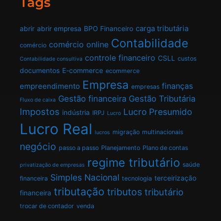
Tags
carga tributária
abrir
abrir empresa
BPO Financeiro
Contabilidade
comércio online
comércio
controle financeiro
CSLL
custos
Contabilidade consultiva
documentos
E-commerce
ecommerce
Empresa
finanças
empreendimento
empresas
Gestão financeira
Gestão Tributária
Fluxo de caixa
Impostos
Lucro Presumido
indústria
IRPJ
Lucro
Lucro Real
migração
multinacionais
lucros
negócio
passo a passo
Planejamento
Plano de contas
regime tributário
saúde
privatização de empresas
Simples Nacional
terceirização
financeira
tecnologia
tributação
tributos
tributário
financeira
trocar de contador
venda