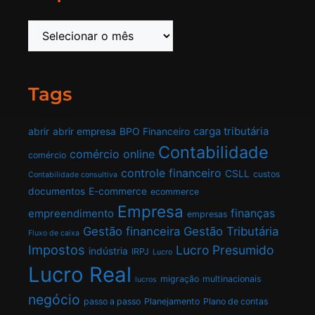
Tags
carga tributária
abrir
abrir empresa
BPO Financeiro
Contabilidade
comércio online
comércio
controle financeiro
CSLL
custos
Contabilidade consultiva
documentos
E-commerce
ecommerce
Empresa
finanças
empreendimento
empresas
Gestão financeira
Gestão Tributária
Fluxo de caixa
Impostos
Lucro Presumido
indústria
IRPJ
Lucro
Lucro Real
migração
multinacionais
lucros
negócio
passo a passo
Planejamento
Plano de contas