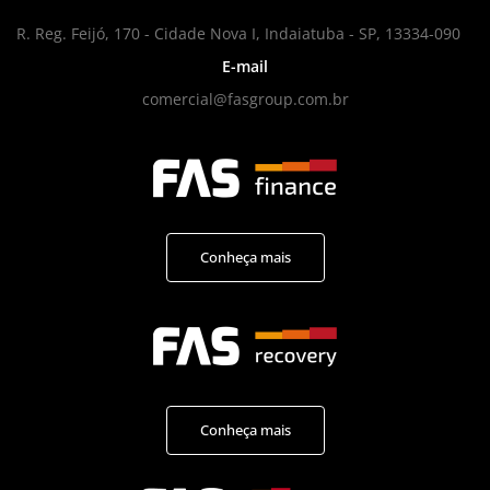
R. Reg. Feijó, 170 - Cidade Nova I, Indaiatuba - SP, 13334-090
E-mail
comercial@fasgroup.com.br
Conheça mais
Conheça mais