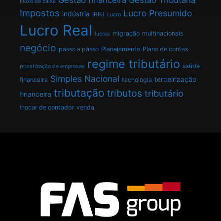
Fluxo de caixa
Impostos
Lucro Presumido
indústria
IRPJ
Lucro
Lucro Real
migração
multinacionais
lucros
negócio
passo a passo
Planejamento
Plano de contas
regime tributário
saúde
privatização de empresas
Simples Nacional
terceirização
financeira
tecnologia
tributação
tributos
tributário
financeira
trocar de contador
venda