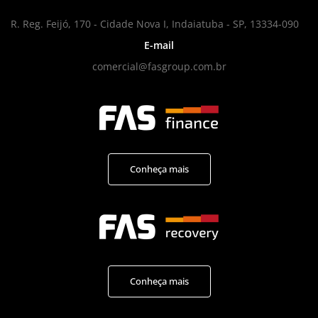
R. Reg. Feijó, 170 - Cidade Nova I, Indaiatuba - SP, 13334-090
E-mail
comercial@fasgroup.com.br
Conheça mais
Conheça mais