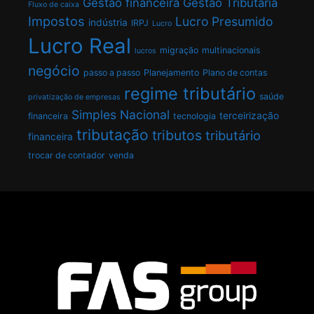
Gestão financeira
Gestão Tributária
Fluxo de caixa
Impostos
Lucro Presumido
indústria
IRPJ
Lucro
Lucro Real
migração
multinacionais
lucros
negócio
passo a passo
Planejamento
Plano de contas
regime tributário
saúde
privatização de empresas
Simples Nacional
terceirização
financeira
tecnologia
tributação
tributos
tributário
financeira
trocar de contador
venda