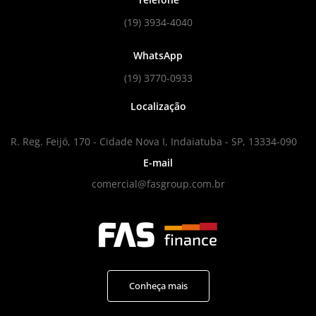
(19) 3934-4040
WhatsApp
(19) 3770-0933
Localização
R. Reg. Feijó, 170 - Cidade Nova I, Indaiatuba - SP, 13334-090
E-mail
comercial@fasgroup.com.br
Conheça mais