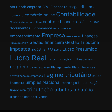
carga tributária
abrir
abrir empresa
BPO Financeiro
Contabilidade
comércio online
comércio
controle financeiro
CSLL
custos
Contabilidade consultiva
documentos
E-commerce
ecommerce
Empresa
finanças
empreendimento
empresas
Gestão financeira
Gestão Tributária
Fluxo de caixa
Impostos
Lucro Presumido
indústria
IRPJ
Lucro
Lucro Real
migração
multinacionais
lucros
negócio
passo a passo
Planejamento
Plano de contas
regime tributário
saúde
privatização de empresas
Simples Nacional
terceirização
financeira
tecnologia
tributação
tributos
tributário
financeira
trocar de contador
venda