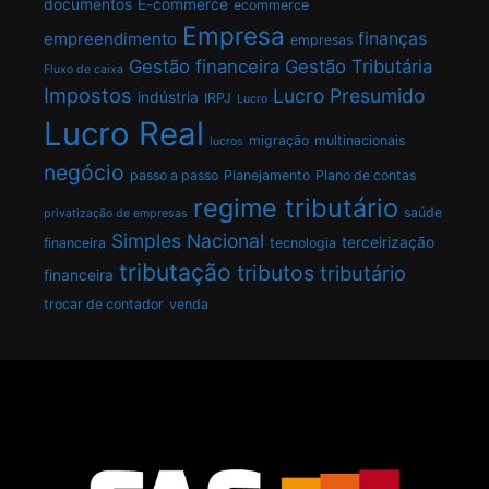
documentos
E-commerce
ecommerce
Empresa
finanças
empreendimento
empresas
Gestão financeira
Gestão Tributária
Fluxo de caixa
Impostos
Lucro Presumido
indústria
IRPJ
Lucro
Lucro Real
migração
multinacionais
lucros
negócio
passo a passo
Planejamento
Plano de contas
regime tributário
saúde
privatização de empresas
Simples Nacional
terceirização
financeira
tecnologia
tributação
tributos
tributário
financeira
trocar de contador
venda