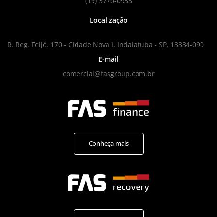
(19) 3770-0933
Localização
R. Reg. Feijó, 170 - Cidade Nova I, Indaiatuba - SP, 13334-090
E-mail
comercial@fasgroup.com.br
Conheça mais