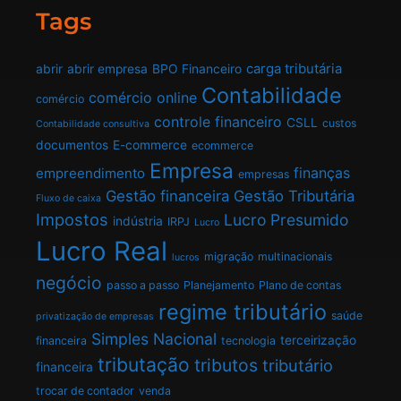
Tags
carga tributária
abrir
abrir empresa
BPO Financeiro
Contabilidade
comércio online
comércio
controle financeiro
CSLL
custos
Contabilidade consultiva
documentos
E-commerce
ecommerce
Empresa
finanças
empreendimento
empresas
Gestão financeira
Gestão Tributária
Fluxo de caixa
Impostos
Lucro Presumido
indústria
IRPJ
Lucro
Lucro Real
migração
multinacionais
lucros
negócio
passo a passo
Planejamento
Plano de contas
regime tributário
saúde
privatização de empresas
Simples Nacional
terceirização
financeira
tecnologia
tributação
tributos
tributário
financeira
trocar de contador
venda