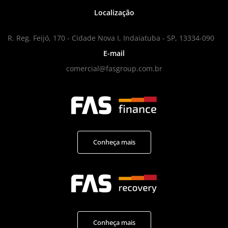
Localização
R. Reg. Feijó, 170 - Cidade Nova I, Indaiatuba - SP, 13334-090
E-mail
comercial@fasgroup.com.br
Conheça mais
Conheça mais