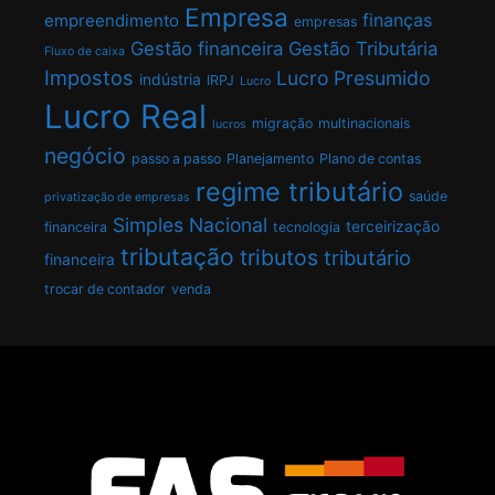
Empresa
finanças
empreendimento
empresas
Gestão financeira
Gestão Tributária
Fluxo de caixa
Impostos
Lucro Presumido
indústria
IRPJ
Lucro
Lucro Real
migração
multinacionais
lucros
negócio
passo a passo
Planejamento
Plano de contas
regime tributário
saúde
privatização de empresas
Simples Nacional
terceirização
financeira
tecnologia
tributação
tributos
tributário
financeira
trocar de contador
venda