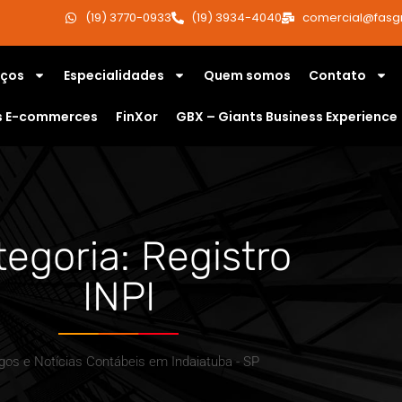
(19) 3770-0933
(19) 3934-4040
comercial@fasg
iços
Especialidades
Quem somos
Contato
s E-commerces
FinXor
GBX – Giants Business Experience
egoria: Registro
INPI
igos e Notícias Contábeis em Indaiatuba - SP