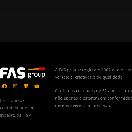
A FAS group surgiu em 1962 e tem com
versáteis, criativas e de qualidade.
Contamos com mais de 62 anos de expe
não apenas a estarem em conformidad
Escritório de
desenvolverem no mercado.
contabilidade em
Indaiatuba – SP