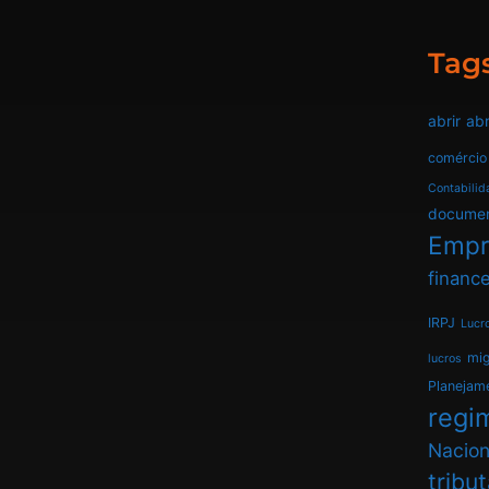
Tag
abrir
abr
comércio
Contabilid
docume
Empr
finance
IRPJ
Lucr
mi
lucros
Planejam
regim
Nacion
tribu