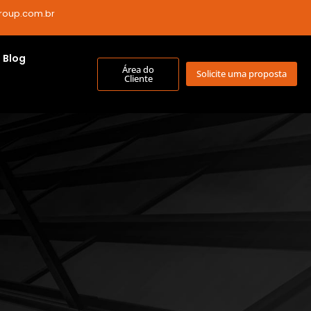
roup.com.br
Blog
Área do
Solicite uma proposta
Cliente