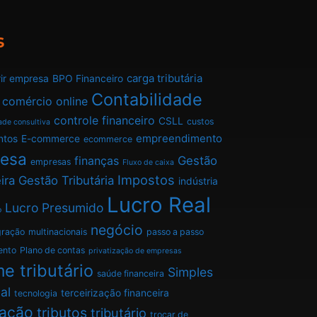
s
carga tributária
ir empresa
BPO Financeiro
Contabilidade
comércio online
controle financeiro
CSLL
custos
ade consultiva
empreendimento
ntos
E-commerce
ecommerce
esa
finanças
Gestão
empresas
Fluxo de caixa
Impostos
ira
Gestão Tributária
indústria
Lucro Real
Lucro Presumido
o
negócio
gração
multinacionais
passo a passo
ento
Plano de contas
privatização de empresas
e tributário
Simples
saúde financeira
al
terceirização financeira
tecnologia
tação
tributos
tributário
trocar de