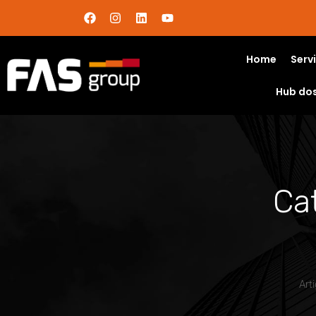
Home
Serv
Hub do
Cat
Art