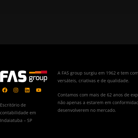
A FAS group surgiu em 1962 e tem com
versáteis, criativas e de qualidade.
Contamos com mais de 62 anos de expe
não apenas a estarem em conformidad
Escritório de
desenvolverem no mercado.
contabilidade em
Indaiatuba – SP