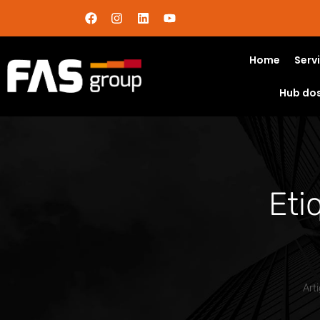
Home
Serv
Hub do
Eti
Art