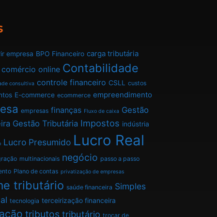
s
carga tributária
ir empresa
BPO Financeiro
Contabilidade
comércio online
controle financeiro
CSLL
custos
ade consultiva
empreendimento
ntos
E-commerce
ecommerce
esa
finanças
Gestão
empresas
Fluxo de caixa
Impostos
ira
Gestão Tributária
indústria
Lucro Real
Lucro Presumido
o
negócio
gração
multinacionais
passo a passo
ento
Plano de contas
privatização de empresas
e tributário
Simples
saúde financeira
al
terceirização financeira
tecnologia
tação
tributos
tributário
trocar de