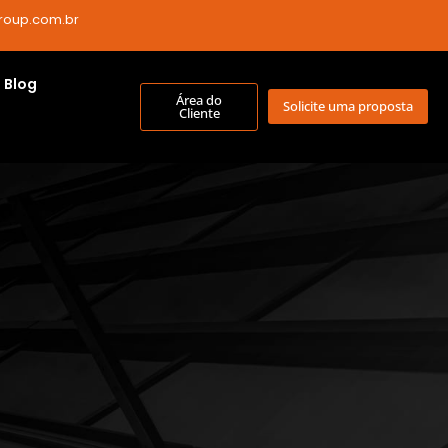
roup.com.br
Blog
Área do
Solicite uma proposta
Cliente