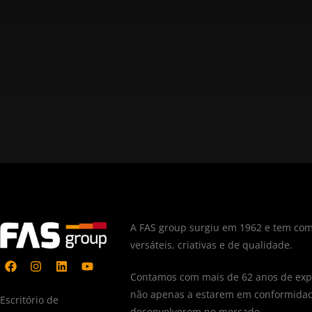
A FAS group surgiu em 1962 e tem com
versáteis, criativas e de qualidade.
Contamos com mais de 62 anos de expe
não apenas a estarem em conformidad
Escritório de
desenvolverem no mercado.