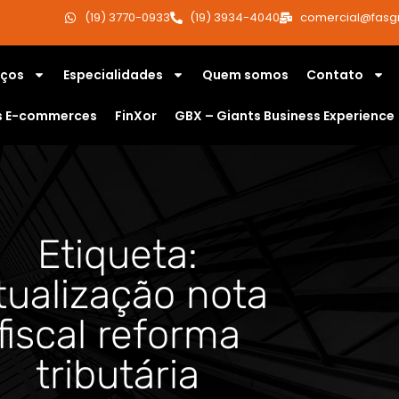
(19) 3770-0933
(19) 3934-4040
comercial@fasg
iços
Especialidades
Quem somos
Contato
s E-commerces
FinXor
GBX – Giants Business Experience
Etiqueta:
tualização nota
fiscal reforma
tributária