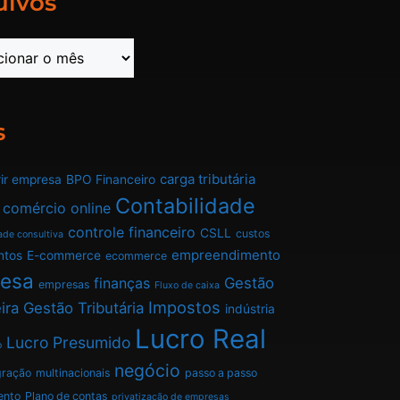
uivos
s
carga tributária
ir empresa
BPO Financeiro
Contabilidade
comércio online
controle financeiro
CSLL
custos
ade consultiva
empreendimento
ntos
E-commerce
ecommerce
esa
finanças
Gestão
empresas
Fluxo de caixa
Impostos
ira
Gestão Tributária
indústria
Lucro Real
Lucro Presumido
o
negócio
gração
multinacionais
passo a passo
ento
Plano de contas
privatização de empresas