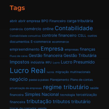
Tags
carga tributária
abrir
abrir empresa
BPO Financeiro
Contabilidade
comércio online
comércio
controle financeiro
CSLL
custos
Contabilidade consultiva
documentos
E-commerce
ecommerce
Empresa
finanças
empreendimento
empresas
Gestão financeira
Gestão Tributária
Fluxo de caixa
Impostos
Lucro Presumido
indústria
IRPJ
Lucro
Lucro Real
migração
multinacionais
lucros
negócio
passo a passo
Planejamento
Plano de contas
regime tributário
saúde
privatização de empresas
Simples Nacional
terceirização
financeira
tecnologia
tributação
tributos
tributário
financeira
trocar de contador
venda