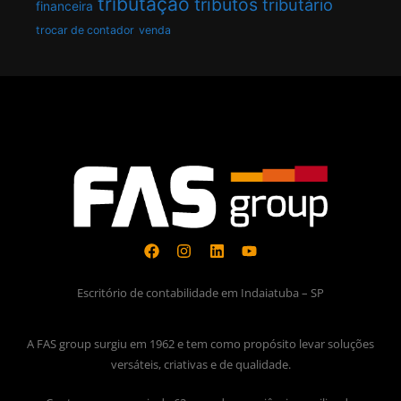
tributação
tributos
tributário
financeira
trocar de contador
venda
Escritório de contabilidade em Indaiatuba – SP
A FAS group surgiu em 1962 e tem como propósito levar soluções
versáteis, criativas e de qualidade.