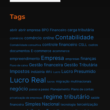
Tags
carga tributária
abrir
abrir empresa
BPO Financeiro
Contabilidade
comércio online
comércio
controle financeiro
CSLL
custos
Contabilidade consultiva
documentos
E-commerce
ecommerce
Empresa
finanças
empreendimento
empresas
Gestão financeira
Gestão Tributária
Fluxo de caixa
Impostos
Lucro Presumido
indústria
IRPJ
Lucro
Lucro Real
migração
multinacionais
lucros
negócio
passo a passo
Planejamento
Plano de contas
regime tributário
saúde
privatização de empresas
Simples Nacional
terceirização
financeira
tecnologia